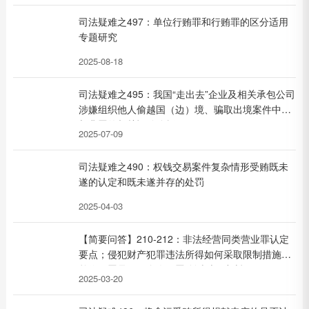
司法疑难之497：单位行贿罪和行贿罪的区分适用
专题研究
2025-08-18
司法疑难之495：我国“走出去”企业及相关承包公司
涉嫌组织他人偷越国（边）境、骗取出境案件中罪
与非罪的相关疑难分析
2025-07-09
司法疑难之490：权钱交易案件复杂情形受贿既未
遂的认定和既未遂并存的处罚
2025-04-03
【简要问答】210-212：非法经营同类营业罪认定
要点；侵犯财产犯罪违法所得如何采取限制措施；
单位犯罪是否因个人犯罪追诉时效中断
2025-03-20