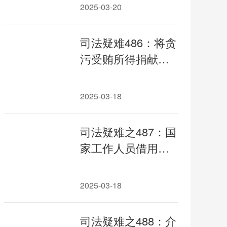
侵犯财产犯罪违法
2025-03-20
所得如何采取限制
措施；单位犯罪是
司法疑难486：将贪
否因个人犯罪追诉
污受贿所得捐献寺
时效中断
庙的是否计入虚增
数额；明示或暗示
2025-03-18
请托人将财物直接
捐献或者赞助与国
司法疑难之487：国
家工作人员有关的
家工作人员借用汽
人地物的定性
车、代购房产类受
贿性质的争议与类
2025-03-18
案裁判规则
司法疑难之488：介