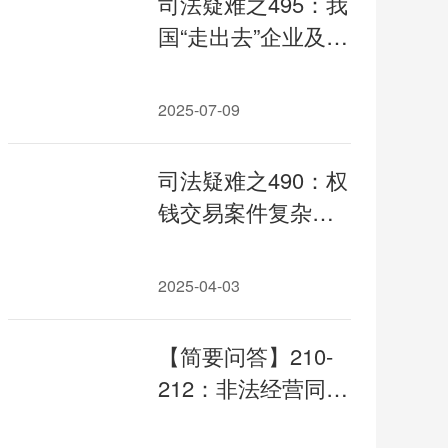
司法疑难之495：我
国“走出去”企业及相
关承包公司涉嫌组
织他人偷越国
2025-07-09
（边）境、骗取出
境案件中罪与非罪
司法疑难之490：权
的相关疑难分析
钱交易案件复杂情
形受贿既未遂的认
定和既未遂并存的
2025-04-03
处罚
【简要问答】210-
212：非法经营同类
营业罪认定要点；