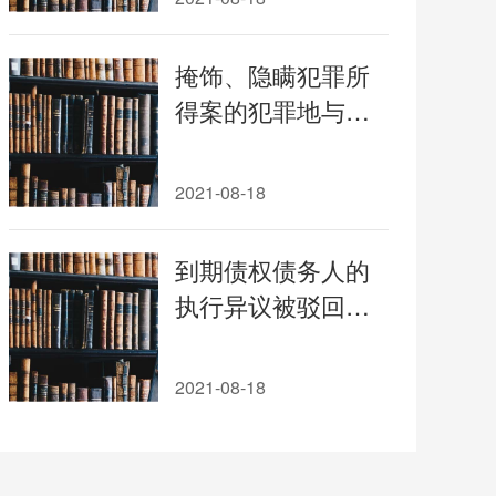
掩饰、隐瞒犯罪所
得案的犯罪地与诈
骗行为地不一致，
且掩饰、隐瞒犯罪
2021-08-18
所得案的被告人居
住地也不在诈骗行
到期债权债务人的
为地的，诈骗行为
执行异议被驳回后
地法院对掩饰、隐
不能提起案外人执
瞒犯罪所得案有管
行异议之诉
2021-08-18
辖权