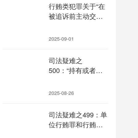
行贿类犯罪关于“在
被追诉前主动交待
行贿行为”的认定
2025-09-01
司法疑难之
500：“持有或者实
际控制证券的流通
股份数达到该证券
2025-08-26
的实际流通股份总
量百分之三十以
司法疑难之499：单
上”是否只要一个交
位行贿罪和行贿罪
易日的解析和建议
的区分适用专题研