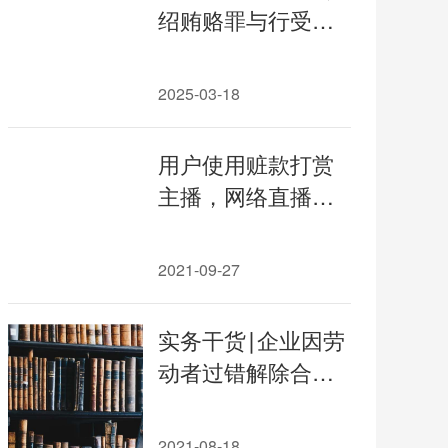
绍贿赂罪与行受贿
共犯认定区别（其
中约定分配所谋取
2025-03-18
的利益或者收受的
财物对定性的影
用户使用赃款打赏
响）；介绍贿赂罪
主播，网络直播平
未遂的认定标准
台是否需要承担返
还责任？
2021-09-27
实务干货∣企业因劳
动者过错解除合同
实务指引
2021-08-18