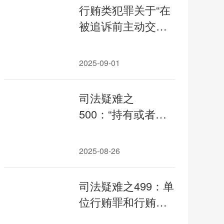
行贿类犯罪关于“在
被追诉前主动交待
行贿行为”的认定
2025-09-01
司法疑难之
500：“持有或者实
际控制证券的流通
股份数达到该证券
2025-08-26
的实际流通股份总
量百分之三十以
司法疑难之499：单
上”是否只要一个交
位行贿罪和行贿罪
易日的解析和建议
的区分适用专题研