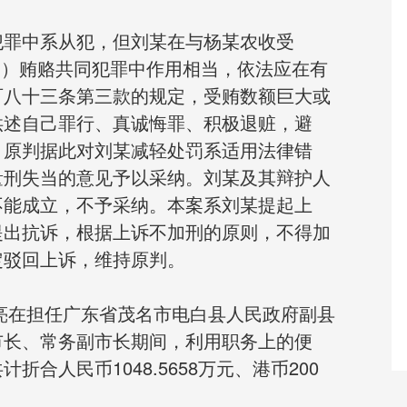
犯罪中系从犯，但刘某在与杨某农收受
万元系未遂）贿赂共同犯罪中作用相当，依法应在有
百八十三条第三款的规定，受贿数额巨大或
供述自己罪行、真诚悔罪、积极退赃，避
。原判据此对刘某减轻处罚系适用法律错
量刑失当的意见予以采纳。刘某及其辩护人
不能成立，不予采纳。本案系刘某提起上
提出抗诉，根据上诉不加刑的原则，不得加
定驳回上诉，维持原判。
杨某亮在担任广东省茂名市电白县人民政府副县
市长、常务副市长期间，利用职务上的便
合人民币1048.5658万元、港币200