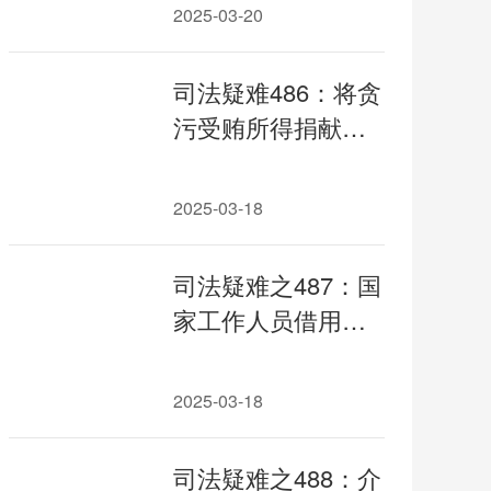
侵犯财产犯罪违法
2025-03-20
所得如何采取限制
措施；单位犯罪是
司法疑难486：将贪
否因个人犯罪追诉
污受贿所得捐献寺
时效中断
庙的是否计入虚增
数额；明示或暗示
2025-03-18
请托人将财物直接
捐献或者赞助与国
司法疑难之487：国
家工作人员有关的
家工作人员借用汽
人地物的定性
车、代购房产类受
贿性质的争议与类
2025-03-18
案裁判规则
司法疑难之488：介