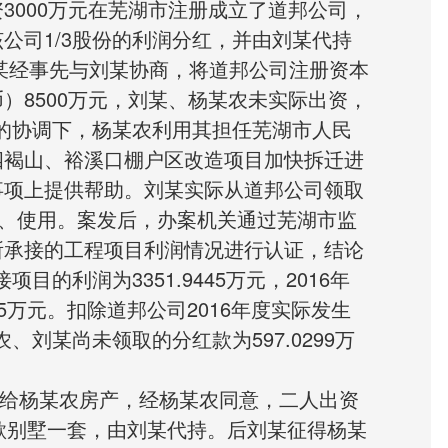
3000万元在芜湖市注册成立了道邦公司，
公司1/3股份的利润分红，并由刘某代持
、黄某经事先与刘某协商，将道邦公司注册资本
）8500万元，刘某、杨某农未实际出资，
某的协调下，杨某农利用其担任芜湖市人民
四褐山、裕溪口棚户区改造项目加快拆迁进
事项上提供帮助。刘某实际从道邦公司领取
管、使用。案发后，办案机关通过芜湖市监
所承接的工程项目利润情况进行认证，结论
项目的利润为3351.9445万元，2016年
65万元。扣除道邦公司2016年度实际发生
、刘某尚未领取的分红款为597.0299万
欲送给杨某农房产，经杨某农同意，二人出资
地雅歌别墅一套，由刘某代持。后刘某征得杨某