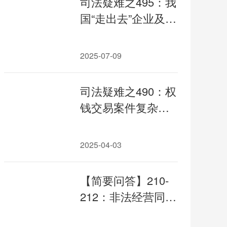
司法疑难之495：我
国“走出去”企业及相
关承包公司涉嫌组
织他人偷越国
2025-07-09
（边）境、骗取出
境案件中罪与非罪
司法疑难之490：权
的相关疑难分析
钱交易案件复杂情
形受贿既未遂的认
定和既未遂并存的
2025-04-03
处罚
【简要问答】210-
212：非法经营同类
营业罪认定要点；