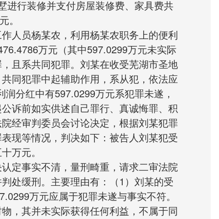
墅进行装修并支付房屋装修费、家具费共
万元。
工作人员杨某农，利用杨某农职务上的便利
.4786万元（其中597.0299万元未实际
罪，且系共同犯罪。刘某在收受芜湖市圣地
）共同犯罪中起辅助作用，系从犯，依法应
润分红中有597.0299万元系犯罪未遂，
起公诉前如实供述自己罪行、真诚悔罪、积
法院经审判委员会讨论决定，根据刘某犯罪
罪表现等情况，判决如下：被告人刘某犯受
五十万元。
决认定事实不清，量刑畸重，请求二审法院
判处缓刑。主要理由有：（1）刘某的受
7.0299万元应属于犯罪未遂与事实不符。
财物，其并未实际获得任何利益，不属于同