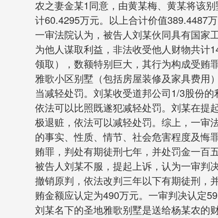
农之妻金某1同意，由黄某梅、黄某将该别
计60.4295万元。以上合计价值389.4487
一审法院认为，被告人刘某伙同具有国家
为他人谋取利益，非法收受他人财物共计1476
领取），数额特别巨大，其行为构成受贿
雅歌小区别墅（包括房屋装修及家具费用
当减轻处罚。刘某收受道邦公司1/3股份的利
依法可以比照既遂犯减轻处罚。刘某在提
极退赃，依法可以减轻处罚。综上，一审
的事实、性质、情节、社会危害程度及悔
贿罪，判处有期徒刑七年，并处罚金一百
被告人刘某不服，提起上诉，认为一审判
撤销原判，依法改判三年以下有期徒刑，并
贿金额应认定为490万元。一审判决认定59
刘某名下的圣地雅歌别墅是送给杨某农的