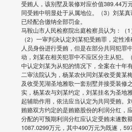
受贿人，该别墅及装修对应价值389.44
同受贿中明显处于从属地位。（3）刘某真
已经配合缴纳全部罚金。
马鞍山市人民检察院出庭检察员认为：（1
（2）一审判决认定刘某犯受贿罪，定性准
人员身份进行受贿，但是在部分共同犯罪
动，刘某在相关犯罪中不应区分主从犯。（
中认定刘某为从犯的情况下，全案在十年
二审法院认为，杨某农伙同刘某收受黄某梅
及收受芜湖圣地雅歌一套别墅并接受装修
实，杨某农与刘某约定，刘某挂名为圣地
起辅助作用，依法应当认定为共同受贿。
贿赂双方约定的是贿赂股份的利润分红，
分配的可预期利润分红应认定受贿未遂数
1087.0299万元，其中490万元为既遂，