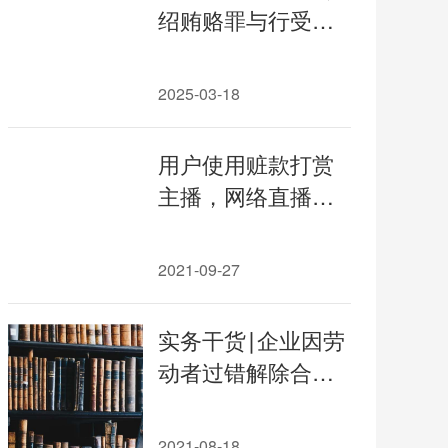
绍贿赂罪与行受贿
共犯认定区别（其
中约定分配所谋取
2025-03-18
的利益或者收受的
财物对定性的影
用户使用赃款打赏
响）；介绍贿赂罪
主播，网络直播平
未遂的认定标准
台是否需要承担返
还责任？
2021-09-27
实务干货∣企业因劳
动者过错解除合同
实务指引
2021-08-18