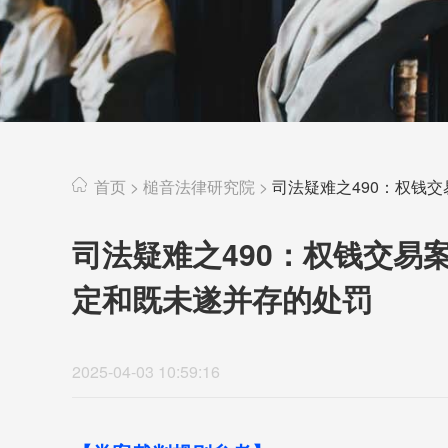
首页
>
槌音法律研究院
>
司法疑难之490：权钱交
司法疑难之490：权钱交易
定和既未遂并存的处罚
2025-04-03 10:59:16