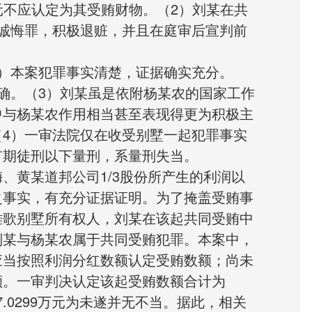
万元不应认定为其受贿财物。（2）刘某在共
诚悔罪，积极退赃，并且在庭审后宣判前
）本案犯罪事实清楚，证据确实充分。
确。（3）刘某虽是依附杨某农的国家工作
中与杨某农作用相当甚至表现得更为积极主
4）一审法院仅在收受别墅一起犯罪事实
有期徒刑以下量刑，系量刑失当。
、黄某道邦公司1/3股份所产生的利润以
之事实，有充分证据证明。为了掩盖受贿事
雅歌别墅所有权人，刘某在该起共同受贿中
刘某与杨某农属于共同受贿犯罪。本案中，
应当按照利润分红数额认定受贿数额；尚未
额。一审判决认定该起受贿数额合计为
597.0299万元为未遂并无不当。据此，相关