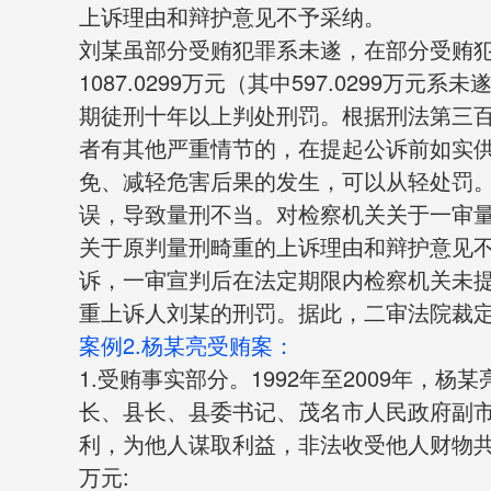
上诉理由和辩护意见不予采纳。
刘某虽部分受贿犯罪系未遂，在部分受贿
1087.0299万元（其中597.0299
期徒刑十年以上判处刑罚。根据刑法第三
者有其他严重情节的，在提起公诉前如实
免、减轻危害后果的发生，可以从轻处罚
误，导致量刑不当。对检察机关关于一审
关于原判量刑畸重的上诉理由和辩护意见
诉，一审宣判后在法定期限内检察机关未
重上诉人刘某的刑罚。据此，二审法院裁
案例2.杨某亮受贿案：
1.受贿事实部分。1992年至2009年，
长、县长、县委书记、茂名市人民政府副
利，为他人谋取利益，非法收受他人财物共计折
万元: