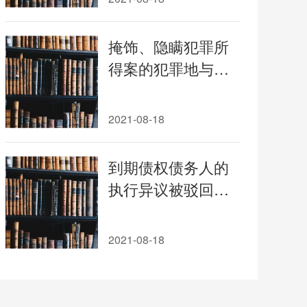
掩饰、隐瞒犯罪所
得案的犯罪地与诈
骗行为地不一致，
且掩饰、隐瞒犯罪
2021-08-18
所得案的被告人居
住地也不在诈骗行
到期债权债务人的
为地的，诈骗行为
执行异议被驳回后
地法院对掩饰、隐
不能提起案外人执
瞒犯罪所得案有管
行异议之诉
2021-08-18
辖权