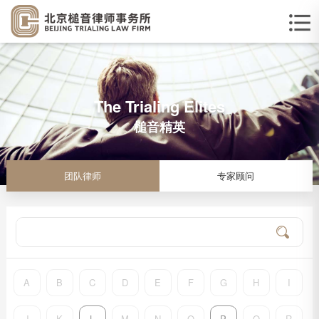
The Trialing Elites
槌音精英
团队律师
专家顾问
A
B
C
D
E
F
G
H
I
J
K
L
M
N
O
P
Q
R