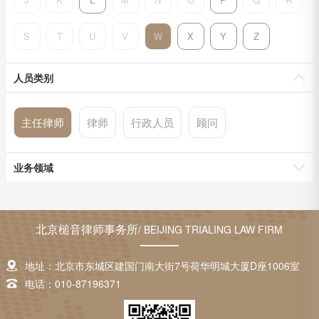
S
T
U
V
W
X
Y
Z
人员类别
主任律师
律师
行政人员
顾问
业务领域
北京槌音律师事务所
/ BEIJING TRIALING LAW FIRM
地址：北京市东城区建国门南大街7号荷华明城大厦D座1006室
电话：010-87196371