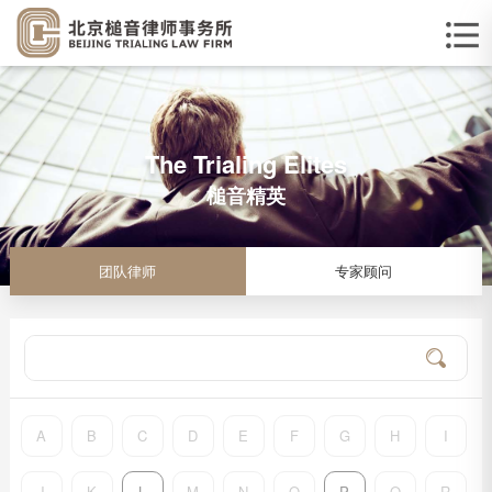
The Trialing Elites
槌音精英
团队律师
专家顾问
A
B
C
D
E
F
G
H
I
J
K
L
M
N
O
P
Q
R