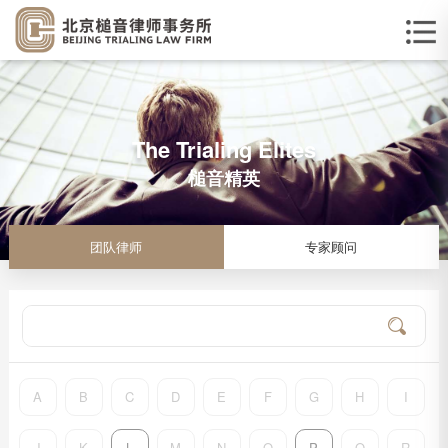
The Trialing Elites
槌音精英
团队律师
专家顾问
A
B
C
D
E
F
G
H
I
J
K
L
M
N
O
P
Q
R