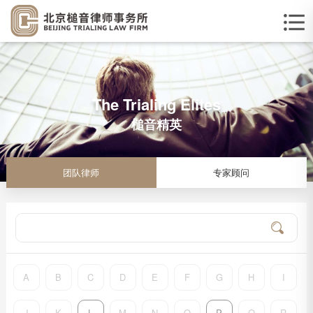
The Trialing Elites
槌音精英
团队律师
专家顾问
A
B
C
D
E
F
G
H
I
J
K
L
M
N
O
P
Q
R