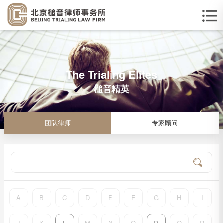
The Trialing Elites
槌音精英
团队律师
专家顾问
A
B
C
D
E
F
G
H
I
J
K
L
M
N
O
P
Q
R