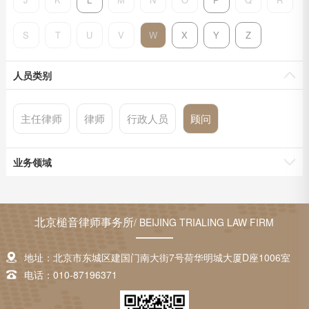
S
T
U
V
W
X
Y
Z
人员类别
主任律师
律师
行政人员
顾问
业务领域
北京槌音律师事务所
/ BEIJING TRIALING LAW FIRM
地址：北京市东城区建国门南大街7号荷华明城大厦D座1006室
电话：010-87196371