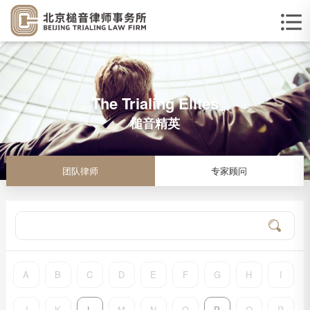
The Trialing Elites
槌音精英
团队律师
专家顾问
A
B
C
D
E
F
G
H
I
J
K
L
M
N
O
P
Q
R