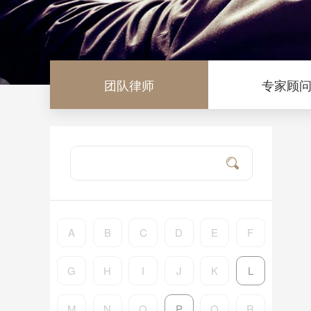
团队律师
专家顾
A
B
C
D
E
F
G
H
I
J
K
L
M
N
O
P
Q
R