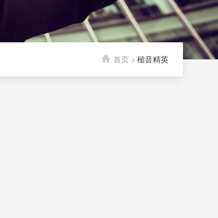
首页
>
槌音精英