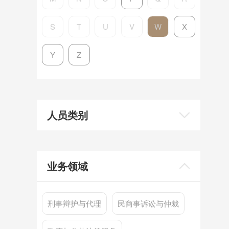
S
T
U
V
W
X
Y
Z
人员类别
业务领域
刑事辩护与代理
民商事诉讼与仲裁