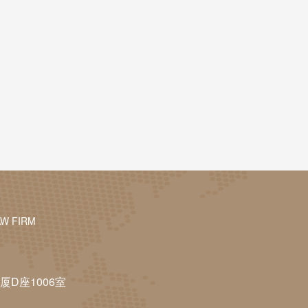
AW FIRM
D座1006室