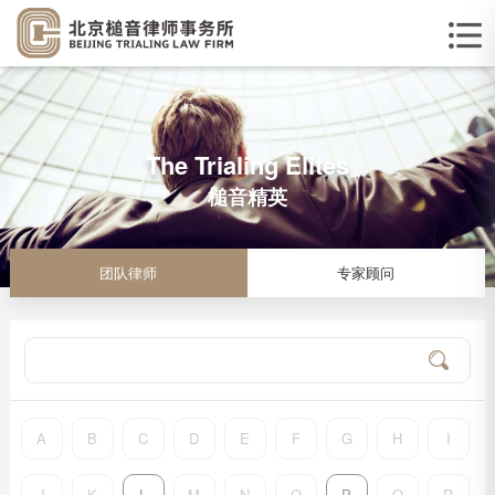
The Trialing Elites
槌音精英
团队律师
专家顾问
A
B
C
D
E
F
G
H
I
J
K
L
M
N
O
P
Q
R