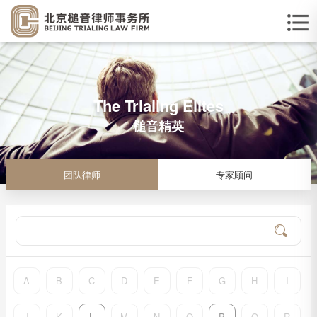
The Trialing Elites
槌音精英
团队律师
专家顾问
A
B
C
D
E
F
G
H
I
J
K
L
M
N
O
P
Q
R