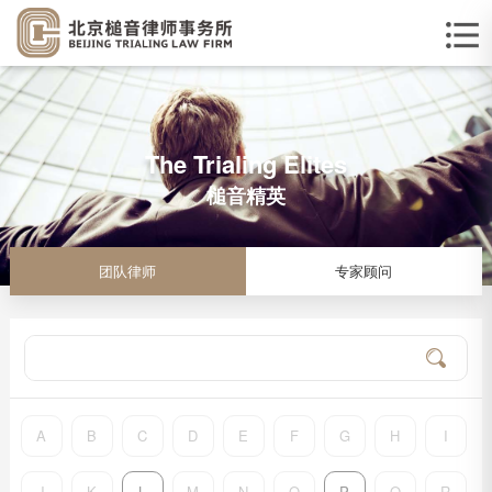
The Trialing Elites
槌音精英
团队律师
专家顾问
A
B
C
D
E
F
G
H
I
J
K
L
M
N
O
P
Q
R