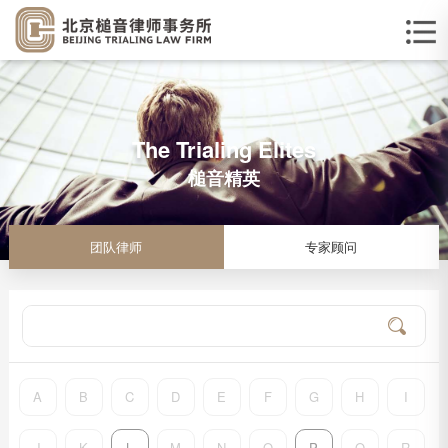
The Trialing Elites
槌音精英
团队律师
专家顾问
A
B
C
D
E
F
G
H
I
J
K
L
M
N
O
P
Q
R