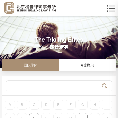
The Trialing Elites
槌音精英
团队律师
专家顾问
A
B
C
D
E
F
G
H
I
J
K
L
M
N
O
P
Q
R