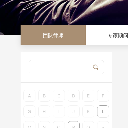
团队律师
专家顾
A
B
C
D
E
F
G
H
I
J
K
L
M
N
O
P
Q
R