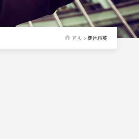
首页
>
槌音精英