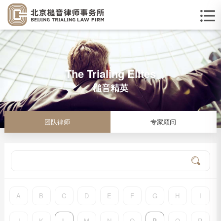
The Trialing Elites
槌音精英
团队律师
专家顾问
A
B
C
D
E
F
G
H
I
J
K
L
M
N
O
P
Q
R