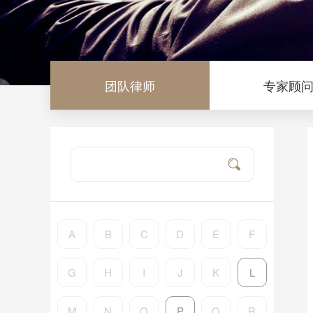
团队律师
专家顾
A
B
C
D
E
F
G
H
I
J
K
L
M
N
O
P
Q
R