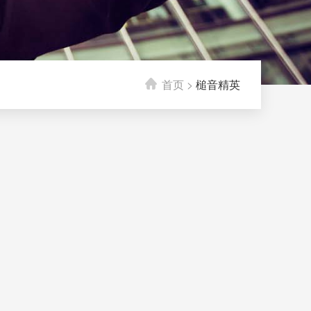
首页
>
槌音精英