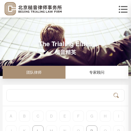
The Trialing Elites
槌音精英
团队律师
专家顾问
A
B
C
D
E
F
G
H
I
J
K
L
M
N
O
P
Q
R