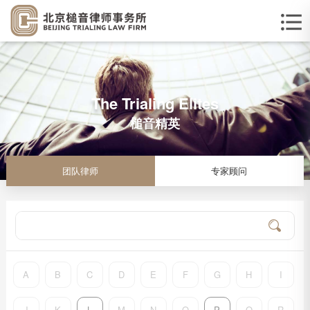
The Trialing Elites
槌音精英
团队律师
专家顾问
A
B
C
D
E
F
G
H
I
J
K
L
M
N
O
P
Q
R