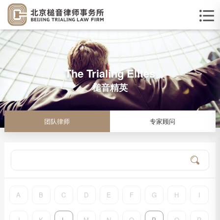
The Trialing Elites
槌音精英
团队律师
专家顾问
A
B
C
D
E
F
G
H
I
J
K
L
M
N
O
P
Q
R