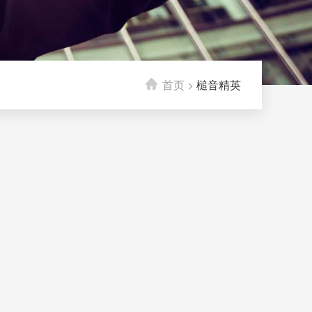
首页
>
槌音精英