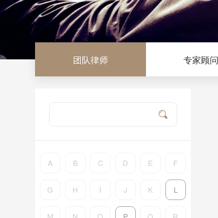
团队律师
专家顾
A
B
C
D
E
F
G
H
I
J
K
L
M
N
O
P
Q
R