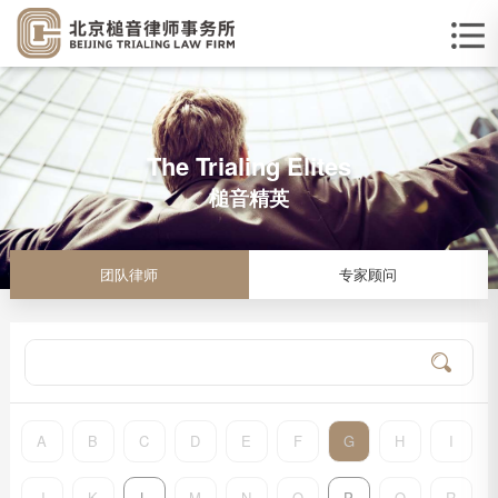
The Trialing Elites
槌音精英
团队律师
专家顾问
A
B
C
D
E
F
G
H
I
J
K
L
M
N
O
P
Q
R