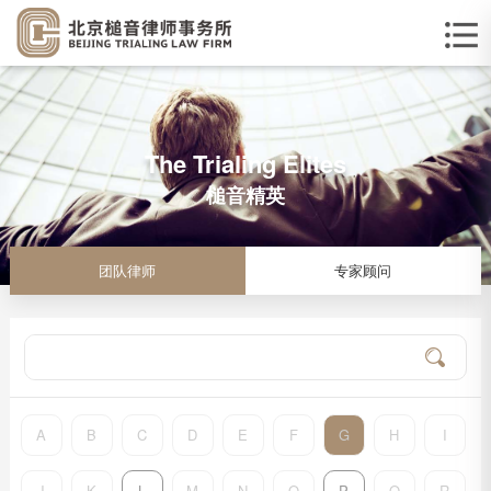
The Trialing Elites
槌音精英
团队律师
专家顾问
A
B
C
D
E
F
G
H
I
J
K
L
M
N
O
P
Q
R