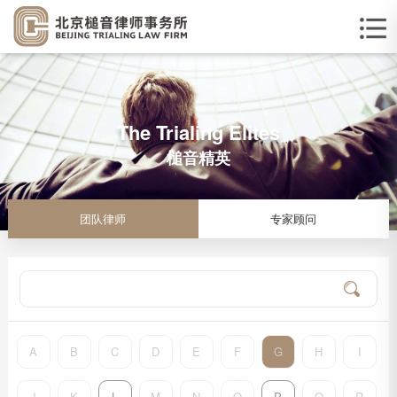
The Trialing Elites
槌音精英
团队律师
专家顾问
A
B
C
D
E
F
G
H
I
J
K
L
M
N
O
P
Q
R