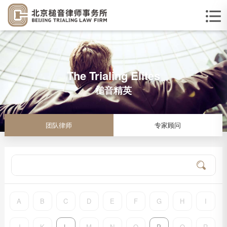
The Trialing Elites
槌音精英
团队律师
专家顾问
A
B
C
D
E
F
G
H
I
J
K
L
M
N
O
P
Q
R