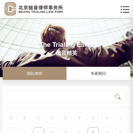
The Trialing Elites
槌音精英
团队律师
专家顾问
A
B
C
D
E
F
G
H
I
J
K
L
M
N
O
P
Q
R