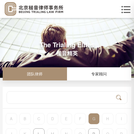
The Trialing Elites
槌音精英
团队律师
专家顾问
A
B
C
D
E
F
G
H
I
J
K
L
M
N
O
P
Q
R