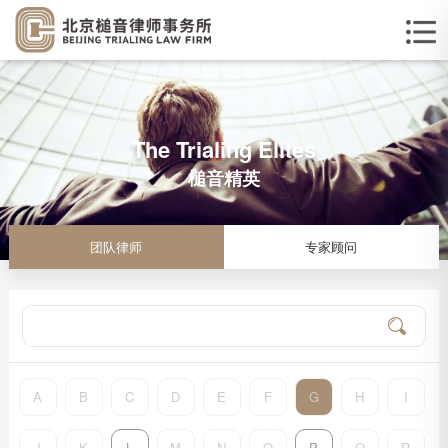
The Trialing Elites
槌音精英
团队律师
专家顾问
A
B
C
D
E
F
G
H
I
J
K
L
M
N
O
P
Q
R