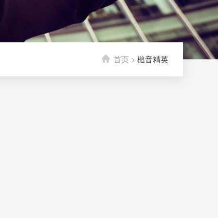
首页
>
槌音精英