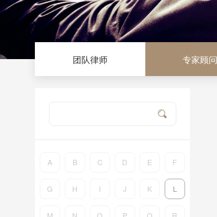
团队律师
专家顾
A
B
C
D
E
F
G
H
I
J
K
L
M
N
O
P
Q
R