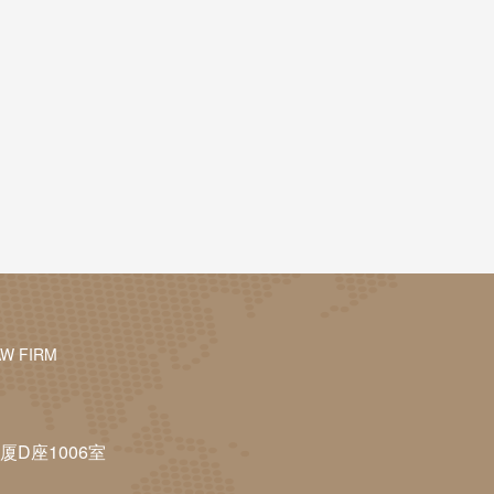
AW FIRM
D座1006室