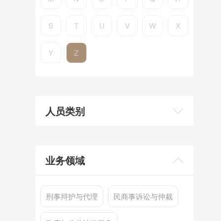
S
T
U
V
W
X
Y
Z
人员类别
业务领域
刑事辩护与代理
民商事诉讼与仲裁