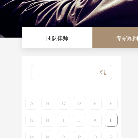
团队律师
专家顾
A
B
C
D
E
F
G
H
I
J
K
L
M
N
O
P
Q
R