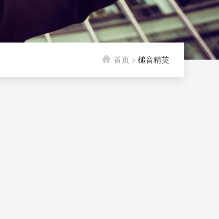
首页
>
槌音精英