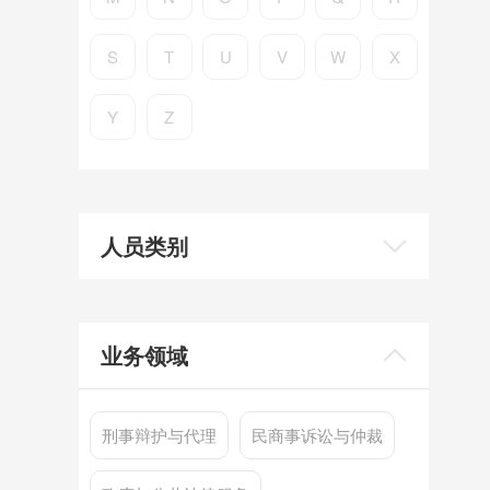
S
T
U
V
W
X
Y
Z
人员类别
业务领域
刑事辩护与代理
民商事诉讼与仲裁