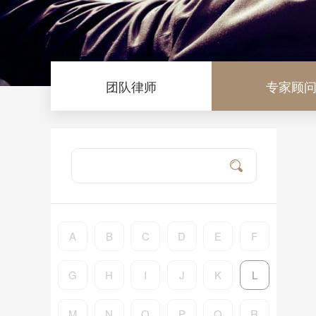
团队律师
专家顾
A
B
C
D
E
F
G
H
I
J
K
L
M
N
O
P
Q
R