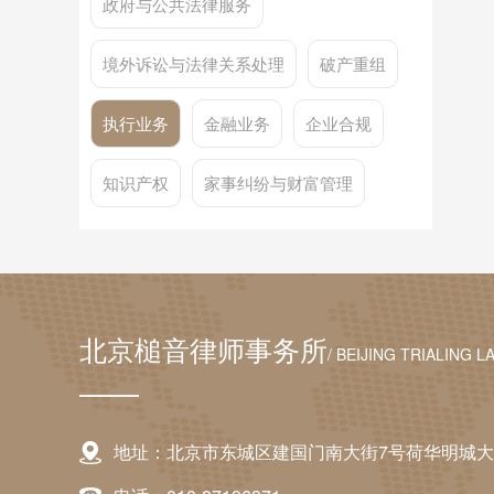
政府与公共法律服务
境外诉讼与法律关系处理
破产重组
执行业务
金融业务
企业合规
知识产权
家事纠纷与财富管理
北京槌音律师事务所
/ BEIJING TRIALING L
地址：北京市东城区建国门南大街7号荷华明城大厦