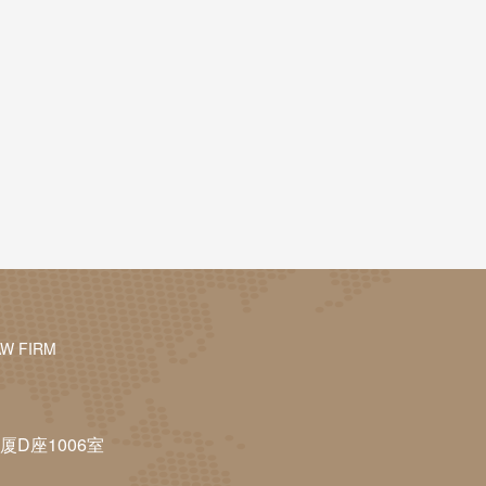
AW FIRM
D座1006室