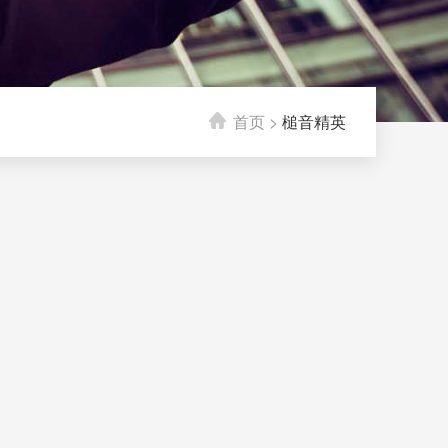
首页
>
槌音精英