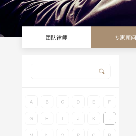
团队律师
专家顾
A
B
C
D
E
F
G
H
I
J
K
L
M
N
O
P
Q
R