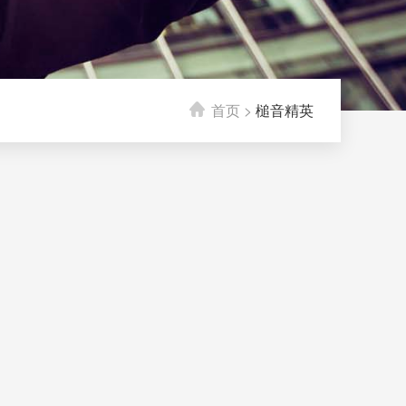
首页
>
槌音精英