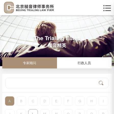
The Trialing Elites
槌音精英
专家顾问
行政人员
A
B
C
D
E
F
G
H
I
J
K
L
M
N
O
P
Q
R