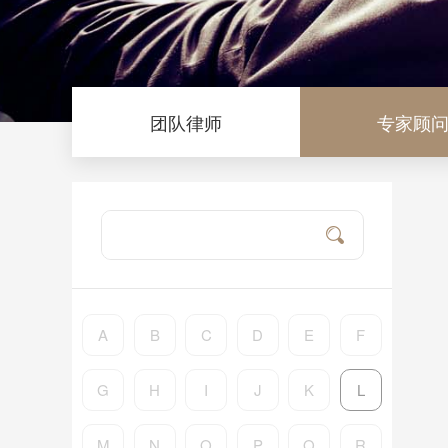
团队律师
专家顾
A
B
C
D
E
F
G
H
I
J
K
L
M
N
O
P
Q
R