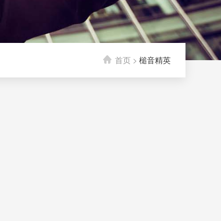
首页
>
槌音精英