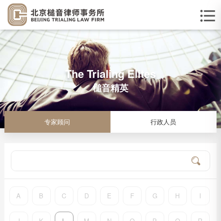
The Trialing Elites
槌音精英
专家顾问
行政人员
A
B
C
D
E
F
G
H
I
J
K
L
M
N
O
P
Q
R