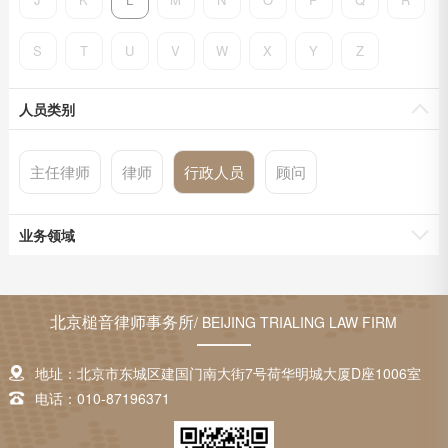
S
T
U
V
W
X
Y
Z
人员类别
主任律师
律师
行政人员
顾问
业务领域
北京槌音律师事务所
/ BEIJING TRIALING LAW FIRM
地址：北京市东城区建国门南大街7号荷华明城大厦D座1006室
电话：010-87196371