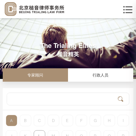
The Trialing Elites
槌音精英
专家顾问
行政人员
A
B
C
D
E
F
G
H
I
J
K
L
M
N
O
P
Q
R