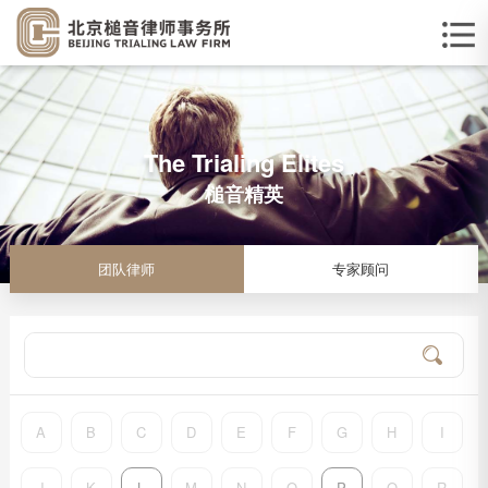
The Trialing Elites
槌音精英
团队律师
专家顾问
A
B
C
D
E
F
G
H
I
J
K
L
M
N
O
P
Q
R