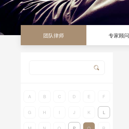
团队律师
专家顾
A
B
C
D
E
F
G
H
I
J
K
L
M
N
O
P
Q
R