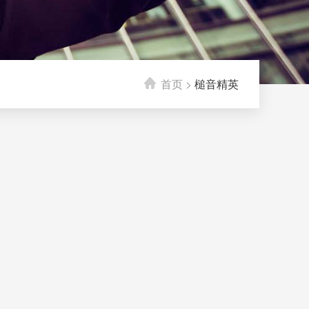
首页
>
槌音精英