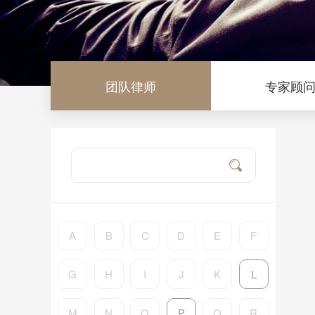
团队律师
专家顾
A
B
C
D
E
F
G
H
I
J
K
L
M
N
O
P
Q
R