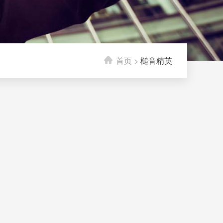
首页
>
槌音精英