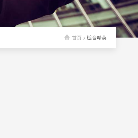
首页
>
槌音精英