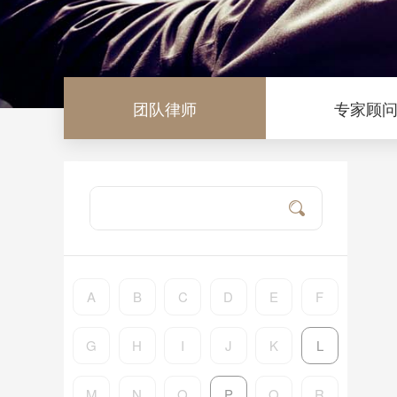
团队律师
专家顾
A
B
C
D
E
F
G
H
I
J
K
L
M
N
O
P
Q
R