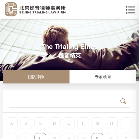
The Trialing Elites
槌音精英
团队律师
专家顾问
A
B
C
D
E
F
G
H
I
J
K
L
M
N
O
P
Q
R