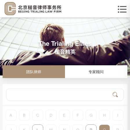
The Trialing Elites
槌音精英
团队律师
专家顾问
A
B
C
D
E
F
G
H
I
J
K
L
M
N
O
P
Q
R