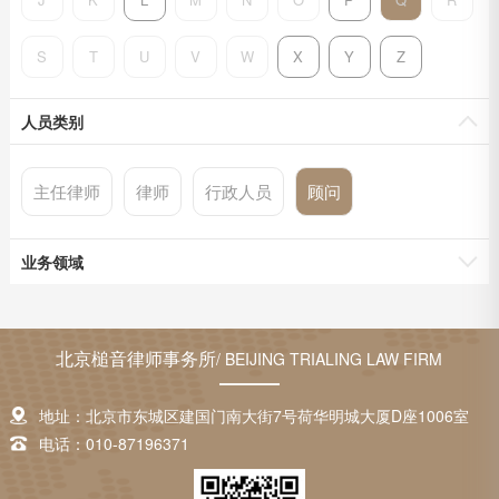
S
T
U
V
W
X
Y
Z
人员类别
主任律师
律师
行政人员
顾问
业务领域
北京槌音律师事务所
/ BEIJING TRIALING LAW FIRM
地址：北京市东城区建国门南大街7号荷华明城大厦D座1006室
电话：010-87196371