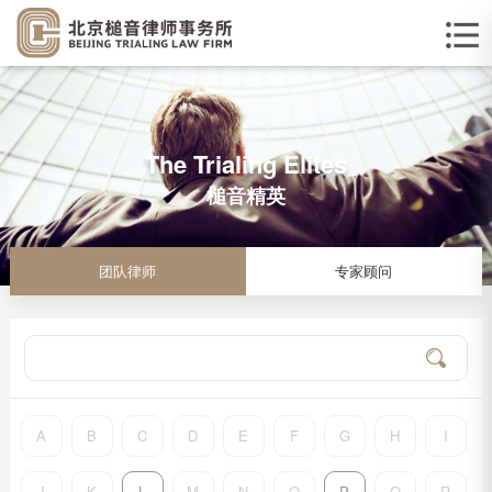
The Trialing Elites
槌音精英
团队律师
专家顾问
A
B
C
D
E
F
G
H
I
J
K
L
M
N
O
P
Q
R