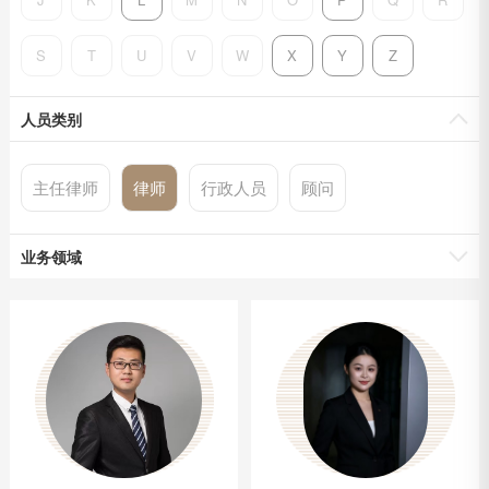
S
T
U
V
W
X
Y
Z
人员类别
主任律师
律师
行政人员
顾问
业务领域