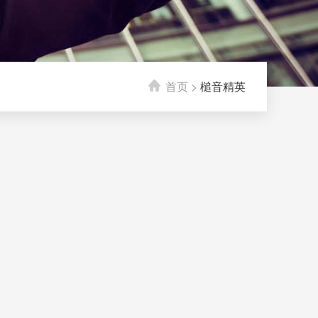
首页
>
槌音精英