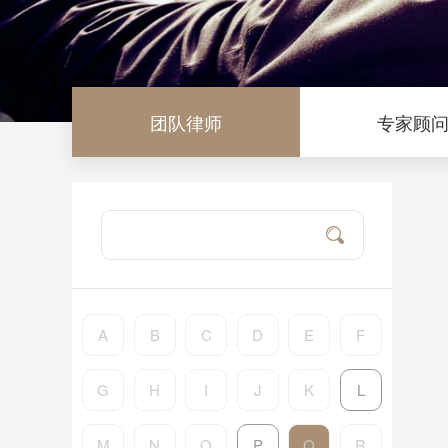
团队律师
专家顾
A
B
C
D
E
F
G
H
I
J
K
L
M
N
O
P
Q
R