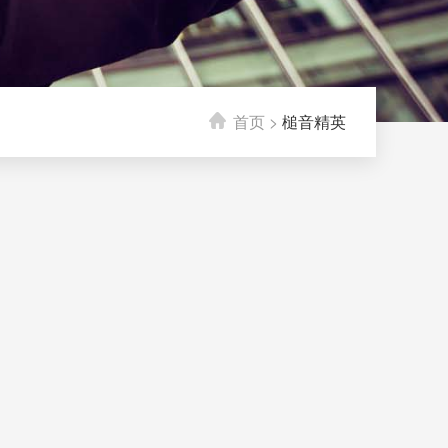
首页
>
槌音精英