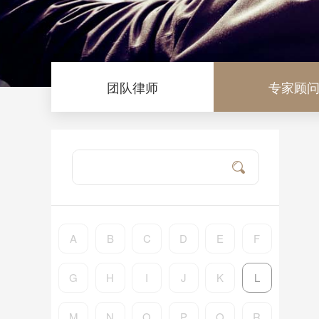
团队律师
专家顾
A
B
C
D
E
F
G
H
I
J
K
L
M
N
O
P
Q
R